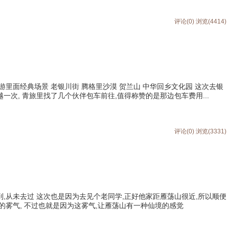
评论(0)
浏览(4414)
游里面经典场景 老银川街 腾格里沙漠 贺兰山 中华回乡文化园 这次去银
一次, 青旅里找了几个伙伴包车前往,值得称赞的是那边包车费用...
评论(0)
浏览(3331)
,从未去过 这次也是因为去见个老同学,正好他家距雁荡山很近,所以顺便
的雾气, 不过也就是因为这雾气,让雁荡山有一种仙境的感觉