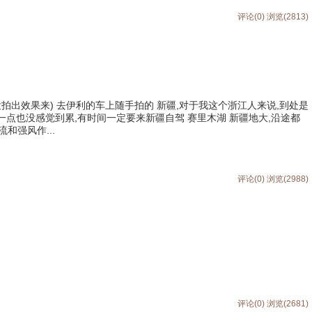
评论(0)
浏览(2813)
没拍出效果来) 去伊利的车上随手拍的 新疆,对于我这个浙江人来说,到处是
一点也没感觉到累,有时间一定要来新疆自驾 赛里木湖 新疆地大,沿途都
和强风作...
评论(0)
浏览(2988)
评论(0)
浏览(2681)