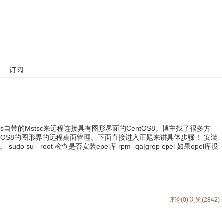
订阅
ws自带的Mstsc来远程连接具有图形界面的CentOS8。博主找了很多方
ntOS8的图形界的远程桌面管理。下面直接进入正题来讲具体步骤！ 安装
o su - root 检查是否安装epel库 rpm -qa|grep epel 如果epel库没
评论(0)
浏览(2842)