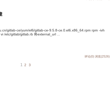
建
u.cn/gitlab-ce/yum/el6/gitlab-ce-9.5.8-ce.0.el6.x86_64.rpm rpm -ivh
i /etc/gitlab/gitlab.rb 将external_url ...
评论(0)
浏览(2526)
1
2
3