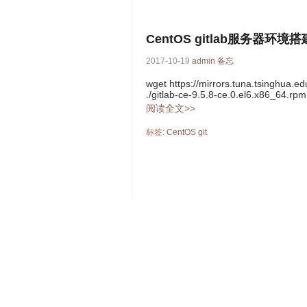
CentOS gitlab服务器环境搭
2017-10-19
admin
备忘
wget https://mirrors.tuna.tsinghua.ed
./gitlab-ce-9.5.8-ce.0.el6.x86_64.rpm v
阅读全文>>
标签:
CentOS
git